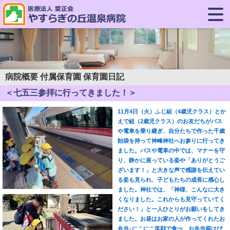
病院概要 付属保育園 保育園日記
＜七五三参拝に行ってきました！＞
11月4日（火）ふじ組（4歳児クラス）とか
えで組（2歳児クラス）のお友だちがバス
や電車を乗り継ぎ、自分たちで作った千歳
飴袋を持って神峰神社へお参りに行ってき
ました。バスや電車の中では、マナーを守
り、静かに座っている姿や「ありがとうご
ざいます！」と大きな声で感謝を伝えてい
る姿も見られ、子どもたちの成長に感心し
ました。神社では、「神様、こんなに大き
くなりました。これからも見守っていてく
ださい！」と一人ひとりがお願いをしてき
ました。お昼はお家の人が作ってくれたお
弁当♪にこにこ笑顔で食べ、お弁当箱はぴ