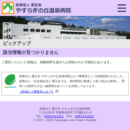
ピックアップ
該当情報が見つかりません
ご選択いただいた情報は、掲載期間を過ぎたか削除された可能性があります。
医療法人 愛正会 やすらぎの丘温泉病院はエコ事業所として認識登録されました。
医療法人・社会福祉法人 愛正会では、地球環境に配慮した取り組みを推進し、環
境への負荷の少ない循環型社会づくりを目指しております。
【茨城エコ事業所とは？】
医療法人 愛正会 やすらぎの丘温泉病院
〒318-0003 茨城県高萩市下手綱1951-6
TEL：
0293-24-1212
FAX：
0293-24-0327
© 2021 - 2026 Yasuragino oka Onsen Hospital