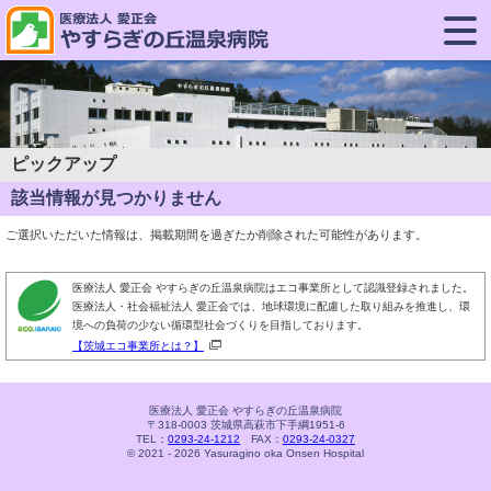
ピックアップ
該当情報が見つかりません
ご選択いただいた情報は、掲載期間を過ぎたか削除された可能性があります。
医療法人 愛正会 やすらぎの丘温泉病院はエコ事業所として認識登録されました。
医療法人・社会福祉法人 愛正会では、地球環境に配慮した取り組みを推進し、環
境への負荷の少ない循環型社会づくりを目指しております。
【茨城エコ事業所とは？】
医療法人 愛正会 やすらぎの丘温泉病院
〒318-0003 茨城県高萩市下手綱1951-6
TEL：
0293-24-1212
FAX：
0293-24-0327
© 2021 - 2026 Yasuragino oka Onsen Hospital