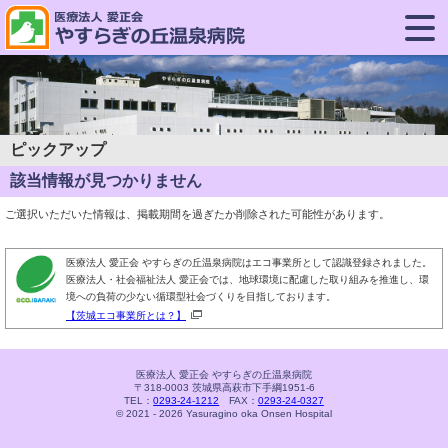
ピックアップ
該当情報が見つかりません
ご選択いただいた情報は、掲載期間を過ぎたか削除された可能性があります。
医療法人 愛正会 やすらぎの丘温泉病院はエコ事業所として認識登録されました。
医療法人・社会福祉法人 愛正会では、地球環境に配慮した取り組みを推進し、環
境への負荷の少ない循環型社会づくりを目指しております。
【茨城エコ事業所とは？】
医療法人 愛正会 やすらぎの丘温泉病院
〒318-0003 茨城県高萩市下手綱1951-6
TEL：
0293-24-1212
FAX：
0293-24-0327
© 2021 - 2026 Yasuragino oka Onsen Hospital