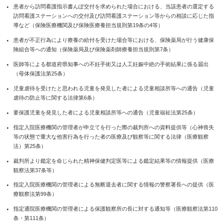
患者から訪問看護指示書んぽ交付を求められた場合における、当該患者の選定する
訪問看護ステーションへの交付及び訪問看護ステーション等からの相談に応じた指
導など（保険医療機関及び保険医療養担当規則第19条の4等）
患者が不正行為により療養の給付を受けた場合等における、保険薬局が行う健康保
険組合等への通知（保険薬局及び保険薬剤師療養担当規則第7条）
医師等による都道府県知事への不妊手術又は人工妊娠中絶の手術結果に係る届出
（母体保護法第25条）
児童虐待を受けたと思われる児童を発見した者による児童相談所等への通告（児童
虐待の防止等に関する法律第6条）
要保護児童を発見した者による児童相談所等への通告（児童福祉法第25条）
指定入院医療機関の管理者が申立てを行った際の裁判所への資料提供等（心神喪失
等の状態で重大な他害行為を行った者の医療及び観察等に関する法律（医療観察
法）第25条）
裁判所より鑑定を命じられた精神保健判定医等による鑑定結果等の情報提供（医療
観察法第37条等）
指定入院医療機関の管理者による無断退去者に関する情報の警察署長への提供（医
療観察法第99条）
指定通院医療機関の管理者による保護観察所の長に対する通知等（医療観察法第110
条・第111条）