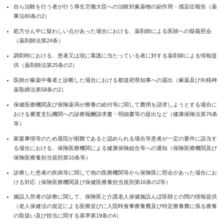
自ら治験を行う者が行う厚生労働大臣への治験対象薬物の副作用・感染症報告（薬
事法80条の2）
処方せん中に疑わしい点があった場合における、薬剤師による医師への疑義照会
（薬剤師法第24条）
調剤時における、患者又は現に看護に当たっている者に対する薬剤師による情報提
供（薬剤師法第25条の2）
医師が麻薬中毒者と診断した場合における都道府県知事への届出（麻薬及び向精神
薬取締法第58条の2）
保健医療機関及び保険薬局が療養の給付等に関して費用を請求しようとする場合に
おける審査支払機関への診療報酬請求書・明細書等の提出など（健康保険法第76条
等）
家庭事情等のため退院が困難であると認められる場合等患者が一定の要件に該当す
る場合における、保険医療機関による健康保険組合等への通知（保険医療機関及び
保険医療養担当規則第10条等）
診療した患者の疾病等に関して他の医療機関等から保険医に照会があった場合にお
ける対応（保険医療機関及び保健医療養担当規則第16条の2等）
施設入所者の診療に関して、保険医と介護老人保健施設んぼ医師との間の情報提供
（老人保健法の規定による医療並びに入院時食事療養費及び特定療養費に係る療養
の取扱い及び担当に関する基準第19条の4）