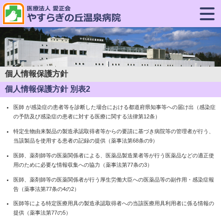
個人情報保護方針
個人情報保護方針 別表2
医師 が感染症の患者等を診断した場合における都道府県知事等への届け出（感染症
の予防及び感染症の患者に対する医療に関する法律第12条）
特定生物由来製品の製造承認取得者等からの要請に基づき病院等の管理者が行う、
当該製品を使用する患者の記録の提供（薬事法第68条の9）
医師、薬剤師等の医薬関係者による、医薬品製造業者等が行う医薬品などの適正使
用のために必要な情報収集への協力（薬事法第77条の3）
医師、薬剤師等の医薬関係者が行う厚生労働大臣への医薬品等の副作用・感染症報
告（薬事法第77条の4の2）
医師等による特定医療用具の製造承認取得者への当該医療用具利用者に係る情報の
提供（薬事法第77の5）