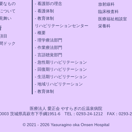
要なもの
看護部の理念
放射線科
について
看護体制
臨床検査科
見舞い
教育体制
医療福祉相談室
リハビリテーションセンター
栄養科
断
概要
項目
理学療法部門
間ドック
作業療法部門
言語聴覚部門
急性期リハビリテーション
回復期リハビリテーション
生活期リハビリテーション
地域リハビリテーション
教育体制
医療法人 愛正会 やすらぎの丘温泉病院
-0003 茨城県高萩市下手綱1951-6
TEL：0293-24-1212
FAX：0293-2
© 2021 - 2026 Yasuragino oka Onsen Hospital