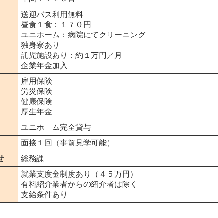
送迎バス利用無料
昼食１食：１７０円
ユニホーム：病院にてクリーニング
独身寮あり
託児施設あり：約１万円／月
企業年金加入
雇用保険
労災保険
健康保険
厚生年金
ユニホーム完全貸与
面接１回（事前見学可能）
せ
総務課
就業支度金制度あり（４５万円）
有料紹介業者からの紹介者は除く
支給条件あり