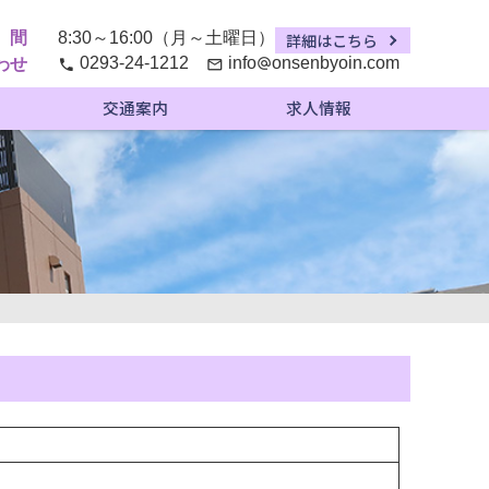
時間
8:30～16:00（月～土曜日）
詳細はこちら
0293-24-1212
info
onsenbyoin
com
わせ
phone
mail_outline
alternate_email
交通案内
求人情報