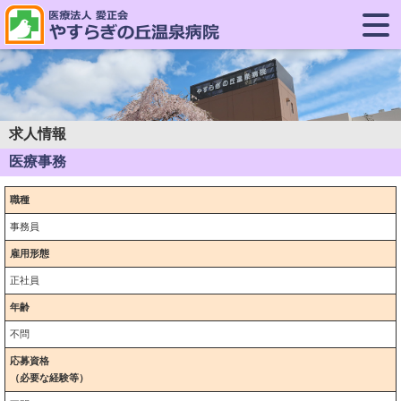
求人情報
医療事務
職種
事務員
雇用形態
正社員
年齢
不問
応募資格
（必要な経験等）