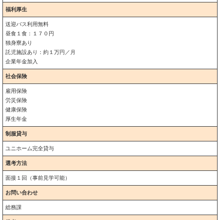
福利厚生
送迎バス利用無料
昼食１食：１７０円
独身寮あり
託児施設あり：約１万円／月
企業年金加入
社会保険
雇用保険
労災保険
健康保険
厚生年金
制服貸与
ユニホーム完全貸与
選考方法
面接１回（事前見学可能）
お問い合わせ
総務課