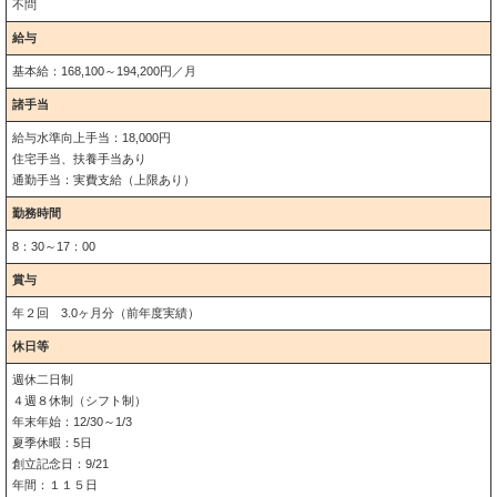
不問
給与
基本給：168,100～194,200円／月
諸手当
給与水準向上手当：18,000円
住宅手当、扶養手当あり
通勤手当：実費支給（上限あり）
勤務時間
8：30～17：00
賞与
年２回 3.0ヶ月分（前年度実績）
休日等
週休二日制
４週８休制（シフト制）
年末年始：12/30～1/3
夏季休暇：5日
創立記念日：9/21
年間：１１５日